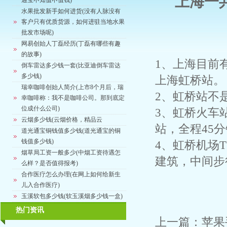
上海一
通宝不知值不值钱)
水果批发新手如何进货(没有人脉没有
客户只有优质货源，如何进驻当地水果
批发市场呢)
网易创始人丁磊经历(丁磊有哪些有趣
的故事)
1、上海目前
倒车雷达多少钱一套(比亚迪倒车雷达
多少钱)
上海虹桥站。
瑞幸咖啡创始人简介(上市8个月后，瑞
2、虹桥站不
幸咖啡称：我不是咖啡公司。那到底定
位成什么公司)
3、虹桥火车
云烟多少钱(云烟价格，精品云
站，全程45
道光通宝铜钱值多少钱(道光通宝的铜
钱值多少钱)
4、虹桥机场
烟草局工资一般多少(中烟工资待遇怎
建筑，中间步
么样？是否值得报考)
合作医疗怎么办理(在网上如何给新生
儿入合作医疗)
玉溪软包多少钱(软玉溪烟多少钱一盒)
热门资讯
上一篇：
苹果