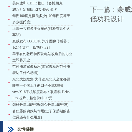
英伟达和 CDPR 推出《赛博朋克
下一篇：
豪威发
2077》定制版 RTX 4090 显卡
华氏100度是摄氏多少(100华氏度等于
低功耗设计
多少摄氏度)
上海一共有多少火车站(虹桥有几个火
车站)
豪威发布 OX03J10 汽车图像传感器；
1/2.44 英寸，低功耗设计
苹果在伦敦巴特西发电站改造后的办公
室即将开业
范仲淹渔家傲秋思(渔家傲秋思范仲淹
表达了什么感情)
东北大炕续集(为什么东北人全家都要
睡在一个炕上？两口子不尴尬吗)
vivo Y16手机印度发布：联发科 Helio
P35 芯片，起售价约877元
怎样分享wifi密码(怎么分享wifi密码)
杏仁露的功效与作用(过了保质期的杏
仁露还有什么用途)
友情链接