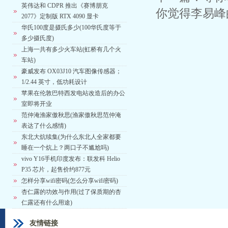
英伟达和 CDPR 推出《赛博朋克
你觉得李易峰
2077》定制版 RTX 4090 显卡
华氏100度是摄氏多少(100华氏度等于
多少摄氏度)
上海一共有多少火车站(虹桥有几个火
车站)
豪威发布 OX03J10 汽车图像传感器；
1/2.44 英寸，低功耗设计
苹果在伦敦巴特西发电站改造后的办公
室即将开业
范仲淹渔家傲秋思(渔家傲秋思范仲淹
表达了什么感情)
东北大炕续集(为什么东北人全家都要
睡在一个炕上？两口子不尴尬吗)
vivo Y16手机印度发布：联发科 Helio
P35 芯片，起售价约877元
怎样分享wifi密码(怎么分享wifi密码)
杏仁露的功效与作用(过了保质期的杏
仁露还有什么用途)
友情链接