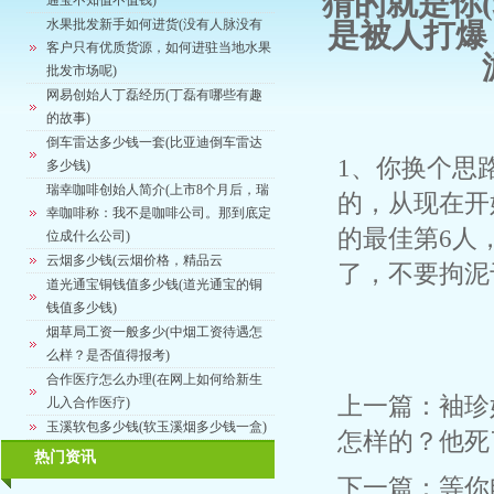
猜的就是你
通宝不知值不值钱)
水果批发新手如何进货(没有人脉没有
是被人打爆
客户只有优质货源，如何进驻当地水果
批发市场呢)
网易创始人丁磊经历(丁磊有哪些有趣
的故事)
倒车雷达多少钱一套(比亚迪倒车雷达
1、你换个思
多少钱)
瑞幸咖啡创始人简介(上市8个月后，瑞
的，从现在开
幸咖啡称：我不是咖啡公司。那到底定
的最佳第6人
位成什么公司)
云烟多少钱(云烟价格，精品云
了，不要拘泥
道光通宝铜钱值多少钱(道光通宝的铜
钱值多少钱)
烟草局工资一般多少(中烟工资待遇怎
么样？是否值得报考)
合作医疗怎么办理(在网上如何给新生
上一篇：
袖珍
儿入合作医疗)
玉溪软包多少钱(软玉溪烟多少钱一盒)
怎样的？他死
热门资讯
下一篇：
等你