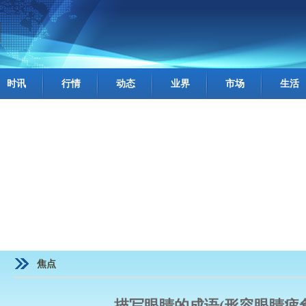
时讯
行情
动态
业界
市场
生活
焦点
描写眼睛的成语(形容眼睛疲