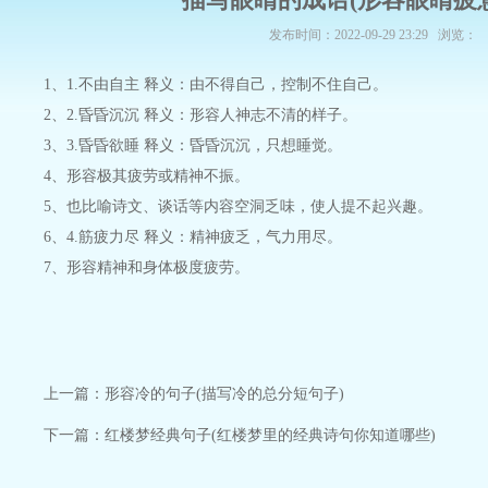
发布时间：2022-09-29 23:29 浏览：
1、1.不由自主 释义：由不得自己，控制不住自己。
2、2.昏昏沉沉 释义：形容人神志不清的样子。
3、3.昏昏欲睡 释义：昏昏沉沉，只想睡觉。
4、形容极其疲劳或精神不振。
5、也比喻诗文、谈话等内容空洞乏味，使人提不起兴趣。
6、4.筋疲力尽 释义：精神疲乏，气力用尽。
7、形容精神和身体极度疲劳。
上一篇：
形容冷的句子(描写冷的总分短句子)
下一篇：
红楼梦经典句子(红楼梦里的经典诗句你知道哪些)