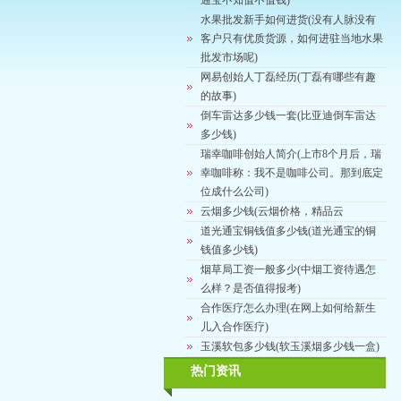
通宝不知值不值钱)
水果批发新手如何进货(没有人脉没有
客户只有优质货源，如何进驻当地水果
批发市场呢)
网易创始人丁磊经历(丁磊有哪些有趣
的故事)
倒车雷达多少钱一套(比亚迪倒车雷达
多少钱)
瑞幸咖啡创始人简介(上市8个月后，瑞
幸咖啡称：我不是咖啡公司。那到底定
位成什么公司)
云烟多少钱(云烟价格，精品云
道光通宝铜钱值多少钱(道光通宝的铜
钱值多少钱)
烟草局工资一般多少(中烟工资待遇怎
么样？是否值得报考)
合作医疗怎么办理(在网上如何给新生
儿入合作医疗)
玉溪软包多少钱(软玉溪烟多少钱一盒)
热门资讯