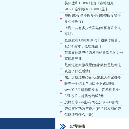
英伟达和 CDPR 推出《赛博朋克
2077》定制版 RTX 4090 显卡
华氏100度是摄氏多少(100华氏度等于
多少摄氏度)
上海一共有多少火车站(虹桥有几个火
车站)
豪威发布 OX03J10 汽车图像传感器；
1/2.44 英寸，低功耗设计
苹果在伦敦巴特西发电站改造后的办公
室即将开业
范仲淹渔家傲秋思(渔家傲秋思范仲淹
表达了什么感情)
东北大炕续集(为什么东北人全家都要
睡在一个炕上？两口子不尴尬吗)
vivo Y16手机印度发布：联发科 Helio
P35 芯片，起售价约877元
怎样分享wifi密码(怎么分享wifi密码)
杏仁露的功效与作用(过了保质期的杏
仁露还有什么用途)
友情链接