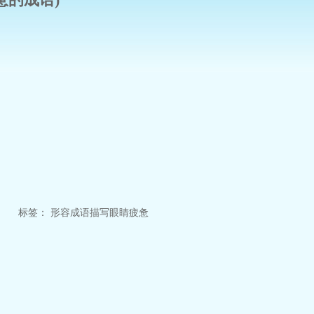
标签：
形容
成语
描写
眼睛
疲惫