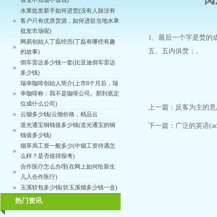
通宝不知值不值钱)
水果批发新手如何进货(没有人脉没有
客户只有优质货源，如何进驻当地水果
批发市场呢)
1、最后一个字是焚的
网易创始人丁磊经历(丁磊有哪些有趣
五、五内俱焚；。
的故事)
倒车雷达多少钱一套(比亚迪倒车雷达
多少钱)
瑞幸咖啡创始人简介(上市8个月后，瑞
幸咖啡称：我不是咖啡公司。那到底定
位成什么公司)
上一篇：
反客为主的意
云烟多少钱(云烟价格，精品云
道光通宝铜钱值多少钱(道光通宝的铜
下一篇：
广泛的英语(a
钱值多少钱)
烟草局工资一般多少(中烟工资待遇怎
么样？是否值得报考)
合作医疗怎么办理(在网上如何给新生
儿入合作医疗)
玉溪软包多少钱(软玉溪烟多少钱一盒)
热门资讯