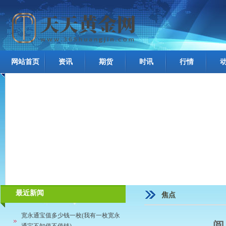
网站首页
资讯
期货
时讯
行情
最近新闻
焦点
宽永通宝值多少钱一枚(我有一枚宽永
阅