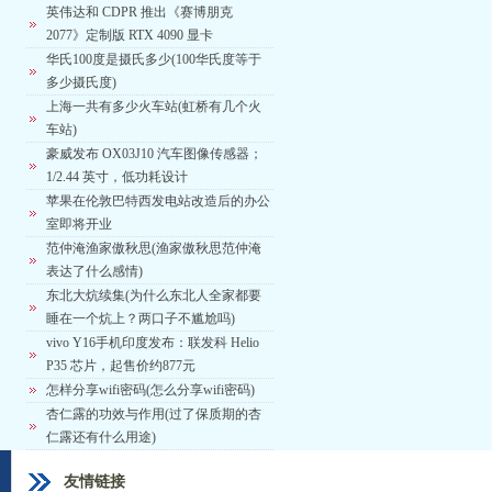
英伟达和 CDPR 推出《赛博朋克
2077》定制版 RTX 4090 显卡
华氏100度是摄氏多少(100华氏度等于
多少摄氏度)
上海一共有多少火车站(虹桥有几个火
车站)
豪威发布 OX03J10 汽车图像传感器；
1/2.44 英寸，低功耗设计
苹果在伦敦巴特西发电站改造后的办公
室即将开业
范仲淹渔家傲秋思(渔家傲秋思范仲淹
表达了什么感情)
东北大炕续集(为什么东北人全家都要
睡在一个炕上？两口子不尴尬吗)
vivo Y16手机印度发布：联发科 Helio
P35 芯片，起售价约877元
怎样分享wifi密码(怎么分享wifi密码)
杏仁露的功效与作用(过了保质期的杏
仁露还有什么用途)
友情链接