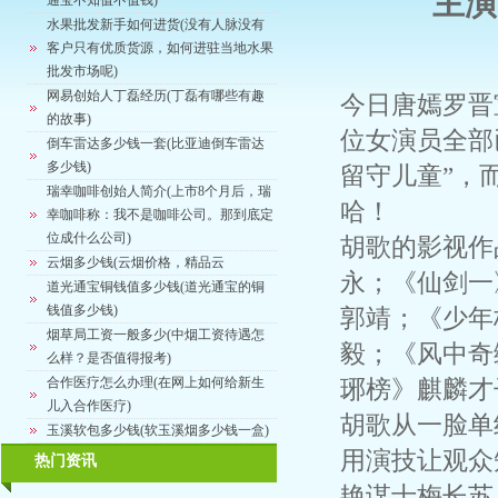
主演
通宝不知值不值钱)
水果批发新手如何进货(没有人脉没有
客户只有优质货源，如何进驻当地水果
批发市场呢)
网易创始人丁磊经历(丁磊有哪些有趣
今日唐嫣罗晋
的故事)
位女演员全部
倒车雷达多少钱一套(比亚迪倒车雷达
多少钱)
留守儿童”，
瑞幸咖啡创始人简介(上市8个月后，瑞
哈！
幸咖啡称：我不是咖啡公司。那到底定
位成什么公司)
胡歌的影视作
云烟多少钱(云烟价格，精品云
永；《仙剑一
道光通宝铜钱值多少钱(道光通宝的铜
钱值多少钱)
郭靖；《少年
烟草局工资一般多少(中烟工资待遇怎
毅；《风中奇
么样？是否值得报考)
合作医疗怎么办理(在网上如何给新生
琊榜》麒麟才
儿入合作医疗)
胡歌从一脸单
玉溪软包多少钱(软玉溪烟多少钱一盒)
用演技让观众
热门资讯
艳谋士梅长苏