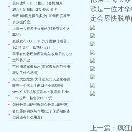
英伟达和 CDPR 推出《赛博朋克
歌是一位才华
2077》定制版 RTX 4090 显卡
华氏100度是摄氏多少(100华氏度等于
定会尽快脱单
多少摄氏度)
上海一共有多少火车站(虹桥有几个火
车站)
豪威发布 OX03J10 汽车图像传感器；
1/2.44 英寸，低功耗设计
苹果在伦敦巴特西发电站改造后的办公
室即将开业
范仲淹渔家傲秋思(渔家傲秋思范仲淹
表达了什么感情)
东北大炕续集(为什么东北人全家都要
睡在一个炕上？两口子不尴尬吗)
vivo Y16手机印度发布：联发科 Helio
P35 芯片，起售价约877元
怎样分享wifi密码(怎么分享wifi密码)
杏仁露的功效与作用(过了保质期的杏
仁露还有什么用途)
上一篇：
疯狂